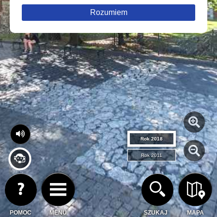
Rozumiem
Rok 2018
Rok 2011
POMOC
MENU
SZUKAJ
MAPA