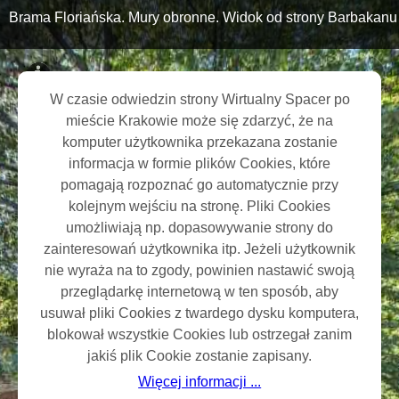
Brama Floriańska. Mury obronne. Widok od strony Barbakanu
W czasie odwiedzin strony Wirtualny Spacer po
mieście Krakowie może się zdarzyć, że na
komputer użytkownika przekazana zostanie
informacja w formie plików Cookies, które
SD
pomagają rozpoznać go automatycznie przy
kolejnym wejściu na stronę. Pliki Cookies
umożliwiają np. dopasowywanie strony do
zainteresowań użytkownika itp. Jeżeli użytkownik
nie wyraża na to zgody, powinien nastawić swoją
https://wirtualnyspacer.krakow.pl
przeglądarkę internetową w ten sposób, aby
usuwał pliki Cookies z twardego dysku komputera,
Mapa serwisu
blokował wszystkie Cookies lub ostrzegał zanim
jakiś plik Cookie zostanie zapisany.
Więcej informacji ...