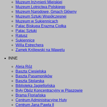
Muzeum Inżynierii Miejskiej
Muzeum Lotnictwa Polskiego
Muzeum Narodowe, Gmach Główny
Muzeum Sztuki Współczesnej
Muzeum w Sukiennicach
Pałac Biskupa Erazma Ciołka
Pałac Sztuki
Ratusz
Sukiennice
Willa Estrechera
Zamek Królewski na Wawelu
INNE
Aleja Róż
Baszta Ciesielska
Baszta Pasamoników
Baszta Stolarska
Biblioteka Jagiellońska
Były Obóz Koncentracyjny w Płaszowie
Brama Floriańska
Centrum Administracyjne Huty
Centrum Jana Pawła II